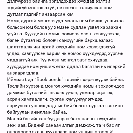
дэлгүүрээр байнга эргэлдэхдээ хүүхдэд ээлтэй
төдийгүй монгол ахуй, өв соёлыг таниулсан ном
дутмаг гэдгийг анзаарсан юм.
Номд дуртай монголчууд маань ном бичих, уншихаа
больсон юм болов уу хэмээн судлан үзвэл хараахан
үгүй ээ. Хүүхдийн номын зохиолч олон, хэвлүүлэхэд
бэлэн бүтээл их боловч санхүүгийн бэрхшээлээс
шалтгаалж чанартай хүүхдийн ном хэвлэгдэхгүй
үлдэх, хэвлүүлсэн зарим нь номоо хүүхдүүдэд хүргэж
чаддаггүй аж. Түүнчлэн монгол эцэг эхчүүдэд
хүүхдэдээ ном уншиж өгөх дадал багатай нь илэрхий
анзаарагдлаа.
Иймээс бид “Book bonds” төслийг хэрэгжүүлж байна.
Төслийн хүрээнд монгол хүүхдийн номын зохиолчдоо
дэмжиж бүтээлийг нь хэвлүүлэн, улмаар эцэг эх,
асран хамгаалагч, сурган хүмүүжүүлэгчдэд
зориулсан унших дадлыг бий болгох сургалт зохион
байгуулан ажиллаж байна.
Манай багийнхан бүгдээрээ бага насны хүүхдийн
ээж, аав. Бидний санаачилгыг дэмжиж, та ч бас яг
өнөөдрөөс эхлэн хүүхдэдээ ном уншиж өгөөрэй!