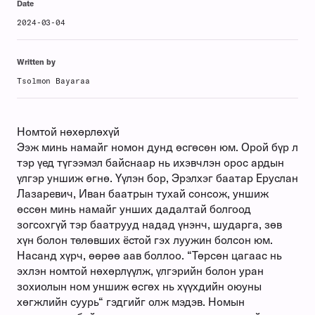
Date
2024-03-04
Written by
Tsolmon Bayaraa
Номтой нөхөрлөхүй
Ээж минь намайг номон дунд өсгөсөн юм. Орой бүр л
тэр үед түгээмэл байснаар нь ихэвчлэн орос ардын
үлгэр уншиж өгнө. Үүлэн бор, Эрэлхэг баатар Еруслан
Лазаревич, Иван баатрын тухай сонсож, уншиж
өссөн минь намайг унших дадалтай болгоод
зогсохгүй тэр баатрууд надад үнэнч, шударга, зөв
хүн болон төлөвших ёстой гэх луужин болсон юм.
Насанд хүрч, өөрөө аав боллоо. “Төрсөн цагаас нь
эхлэн номтой нөхөрлүүлж, үлгэрийн болон уран
зохиолын ном уншиж өсгөх нь хүүхдийн оюуны
хөгжлийн суурь“ гэдгийг олж мэдэв. Номын